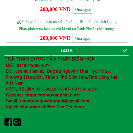
200,000 VNĐ
Mua ngay
Phân phối mua bán nụ vối lá vối tại Bình Phước chất lượng
200,000 VNĐ
Mua ngay
TAGS
TRÀ THẢO DƯỢC TẤN PHÁT BIÊN HOÀ
MST: 8118072363-001
ĐC : 639/60 Hẻm 62, Đường Nguyễn Thái Học,Tổ 20,
Phường Trảng Dài, Thành Phố Biên Hòa,Tỉnh Đồng Nai,
Việt Nam
HOTLINE Liên Hệ: 0962.655.947- 0975.609.301
Wessite: https://dongytanphat.com/
Gmail: thaoduocquydongnai@gmail.com
Người chịu trách nhiệm: Cao Thị Hạnh