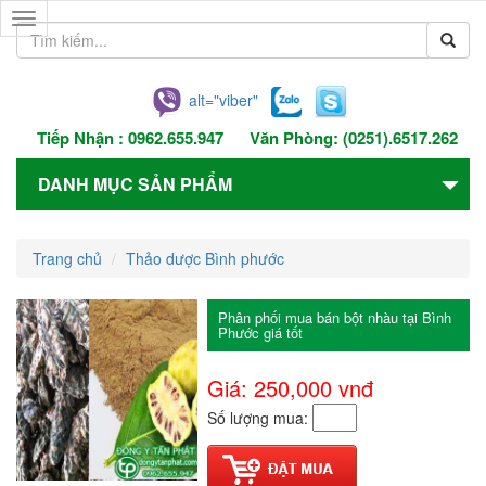
Toggle
navigation
alt="viber"
Tiếp Nhận :
0962.655.947
Văn Phòng:
(0251).6517.262
DANH MỤC SẢN PHẨM
Trang chủ
Thảo dược Bình phước
Phân phối mua bán bột nhàu tại Bình
Phước giá tốt
Giá: 250,000
vnđ
Số lượng mua: