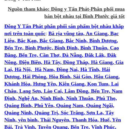
Nguồn tham khảo: Đông y Tấn Phát-Phân phối mua
bán bột nhàu tại Bình Phước giá tốt
Đông Y Tấn Phát phân phối sản phẩm bột nhàu khắp
nơi trên toàn quốc
:
Bà rịa vũng tàu, An Giang, Bạc
Liêu, Bắc Kạn, Bắc Giang, Bắc Ninh, Bình Dương,
Bến Tre, Bình Phước, Bình Định, Bình Thuận, Cao
Bằng, Bến Tre, Cần Thơ, Đà Nẵng, Đắk Lắk, Đắk
Nông, Điện Biên, Hà Tây, Đồng Tháp, Hà Giang, Gia
Lai, Hà Nội, Hà Nam, Đồng Nai, Hà Tĩnh, Hải
Dương, Hải Phòng, Hòa Bình, Sài Gòn, Hậu Giang,
Khánh Hòa, Hưng Yên, Kiên Giang, Kon Tum, Lai
Châu, Lạng Sơn, Lào Cai, Lâm Đồng, Bến Tre, Nam
Định, Nghệ An, Ninh Bình, Ninh Thuận, Phú Thọ,
Quảng Bình, Phú Yên, Quảng Nam, Quảng Ngãi,
Quảng Ninh, Quảng Trị, Sóc Trăng, Sơn La, Tây
Ninh, yên bình, Thái Nguyên, Thanh Hóa, Huế, Yên
Bái, Trà Vinh, Tuyên Quang, Bến Tre, Vĩnh Phúc,