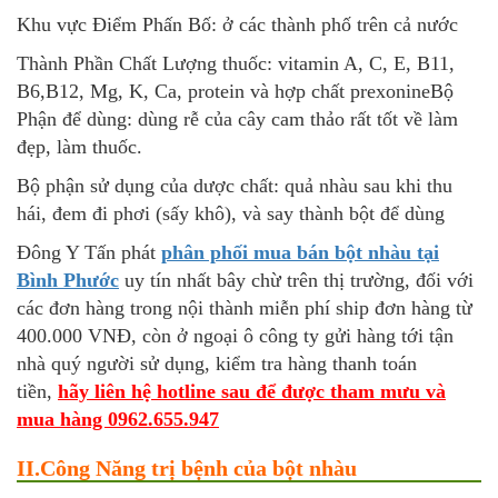
Khu vực Điểm Phấn Bố: ở các thành phố trên cả nước
Thành Phần Chất Lượng thuốc: vitamin A, C, E, B11,
B6,B12, Mg, K, Ca, protein và hợp chất prexonineBộ
Phận để dùng: dùng rễ của cây cam thảo rất tốt về làm
đẹp, làm thuốc.
Bộ phận sử dụng của dược chất: quả nhàu sau khi thu
hái, đem đi phơi (sấy khô), và say thành bột để dùng
Đông Y Tấn phát
phân phối mua bán bột nhàu tại
Bình Phước
uy tín nhất bây chừ trên thị trường, đối với
các đơn hàng trong nội thành miễn phí ship đơn hàng từ
400.000 VNĐ, còn ở ngoại ô công ty gửi hàng tới tận
nhà quý người sử dụng, kiểm tra hàng thanh toán
tiền,
hãy liên hệ hotline sau để được tham mưu và
mua hàng 0962.655.947
II.Công Năng trị bệnh của bột nhàu