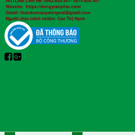
HOTLINE Liên Hệ: 0962.655.947- 0975.609.301
Wessite: https://dongytanphat.com/
Gmail: thaoduocquydongnai@gmail.com
Người chịu trách nhiệm: Cao Thị Hạnh