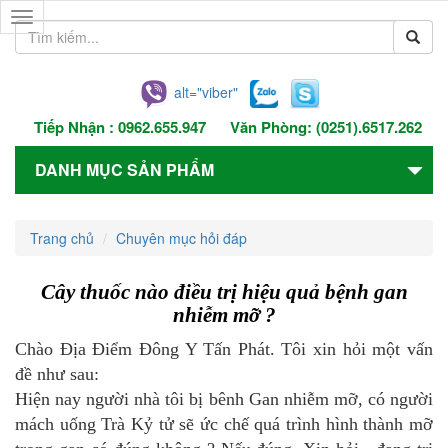
Toggle
navigation
alt="viber"
Tiếp Nhận :
0962.655.947
Văn Phòng:
(0251).6517.262
DANH MỤC SẢN PHẨM
Trang chủ
Chuyên mục hỏi đáp
Cây thuốc nào điều trị hiệu quả bệnh gan
nhiễm mỡ ?
Chào Địa Điểm Đông Y Tấn Phát. Tôi xin hỏi một vấn
đề như sau:
Hiện nay người nhà tôi bị bênh Gan nhiễm mỡ, có người
mách uống Trà Kỷ tử sẽ ức chế quá trình hình thành mỡ