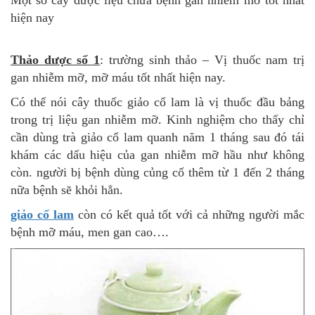
Một số cây dược liệu chữa bệnh gan nhiễm mỡ tốt nhất
hiện nay
Thảo dược số 1
: trường sinh thảo – Vị thuốc nam trị
gan nhiễm mỡ, mỡ máu tốt nhất hiện nay.
Có thể nói cây thuốc giảo cổ lam là vị thuốc đầu bảng
trong trị liệu gan nhiễm mỡ. Kinh nghiệm cho thấy chỉ
cần dùng trà giảo cổ lam quanh năm 1 tháng sau đó tái
khám các dấu hiệu của gan nhiễm mỡ hầu như không
còn. người bị bệnh dùng củng cố thêm từ 1 đến 2 tháng
nữa bệnh sẽ khỏi hẳn.
giảo cổ lam
còn có kết quả tốt với cả những người mắc
bệnh mỡ máu, men gan cao….