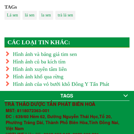
TAGs
Lá sen
lá sen
la sen
trà lá sen
CÁC LOẠI TIN KHÁC:
Hình ảnh và bảng giá tim sen
Hình ảnh củ ba kích tím
Hình ảnh xuyên tâm liên
Hình ảnh khổ qua rừng
Hình ảnh của vỏ bưởi khô Đông Y Tấn Phát
TAGS
TRÀ THẢO DƯỢC TẤN PHÁT BIÊN HOÀ
MST: 8118072363-001
ĐC : 639/60 Hẻm 62, Đường Nguyễn Thái Học,Tổ 20,
Phường Trảng Dài, Thành Phố Biên Hòa,Tỉnh Đồng Nai,
Việt Nam