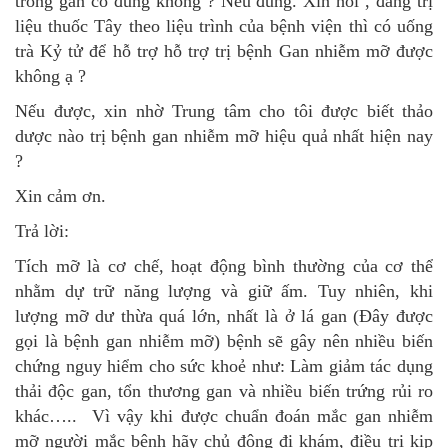
trong gan có đúng không ? Nếu đúng. Xin hỏi , đang trị
liệu thuốc Tây theo liệu trình của bệnh viện thì có uống
trà Kỷ tử để hỗ trợ hỗ trợ trị bệnh Gan nhiễm mỡ được
không ạ ?
Nếu được, xin nhờ Trung tâm cho tôi được biết thảo
dược nào trị bệnh gan nhiễm mỡ hiệu quả nhất hiện nay
?
Xin cảm ơn.
Trả lời:
Tích mỡ là cơ chế, hoạt động bình thường của cơ thể
nhằm dự trữ năng lượng và giữ ấm. Tuy nhiên, khi
lượng mỡ dư thừa quá lớn, nhất là ở lá gan (Đây được
gọi là bệnh gan nhiễm mỡ) bệnh sẽ gây nên nhiều biến
chứng nguy hiểm cho sức khoẻ như: Làm giảm tác dụng
thải độc gan, tổn thương gan và nhiều biến trứng rủi ro
khác….. Vì vậy khi được chuẩn đoán mắc gan nhiễm
mỡ người mắc bệnh hãy chủ động đi khám, điều trị kịp