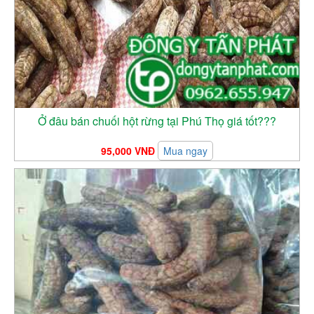
Ở đâu bán chuối hột rừng tại Phú Thọ giá tốt???
95,000 VNĐ
Mua ngay