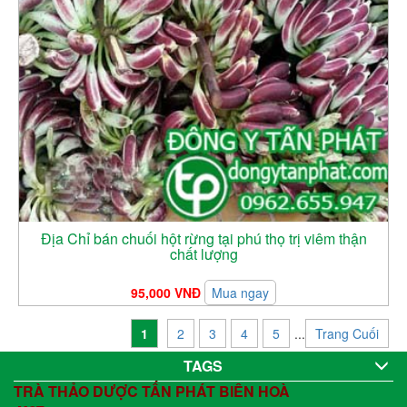
Địa Chỉ bán chuối hột rừng tại phú thọ trị viêm thận
chất lượng
95,000 VNĐ
Mua ngay
1
2
3
4
5
...
Trang Cuối
TAGS
TRÀ THẢO DƯỢC TẤN PHÁT BIÊN HOÀ