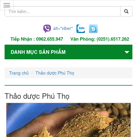
Toggle
navigation
alt="viber"
Tiếp Nhận :
0962.655.947
Văn Phòng:
(0251).6517.262
DANH MỤC SẢN PHẨM
Trang chủ
Thảo dược Phú Thọ
Thảo dược Phú Thọ