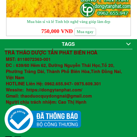
Mua bán sỉ và lẻ Tinh bột nghệ vàng giúp làm đẹp
750,000 VNĐ
Mua ngay
TAGS
TRÀ THẢO DƯỢC TẤN PHÁT BIÊN HOÀ
MST: 8118072363-001
ĐC : 639/60 Hẻm 62, Đường Nguyễn Thái Học,Tổ 20,
Phường Trảng Dài, Thành Phố Biên Hòa,Tỉnh Đồng Nai,
Việt Nam
HOTLINE Liên Hệ: 0962.655.947- 0975.609.301
Wessite: https://dongytanphat.com/
Gmail: thaoduocquydongnai@gmail.com
Người chịu trách nhiệm: Cao Thị Hạnh