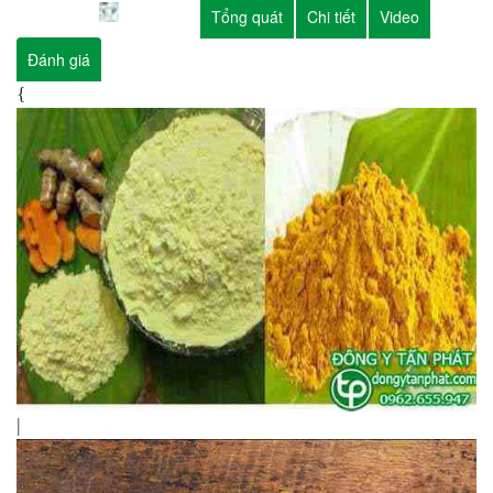
Tổng quát
Chi tiết
Video
Đánh giá
{
|