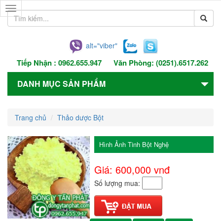
Toggle
navigation
alt="viber"
Tiếp Nhận :
0962.655.947
Văn Phòng:
(0251).6517.262
DANH MỤC SẢN PHẨM
Trang chủ
Thảo dược Bột
Hình Ảnh Tinh Bột Nghệ
Giá: 600,000
vnđ
Số lượng mua: